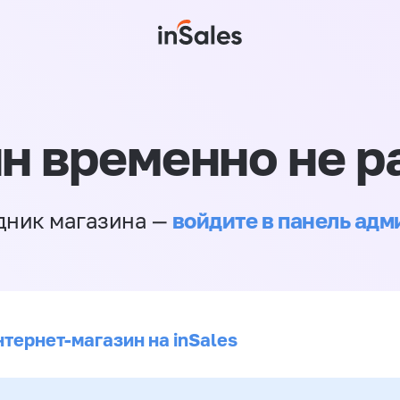
н временно не р
войдите в панель ад
дник магазина —
нтернет-магазин на inSales