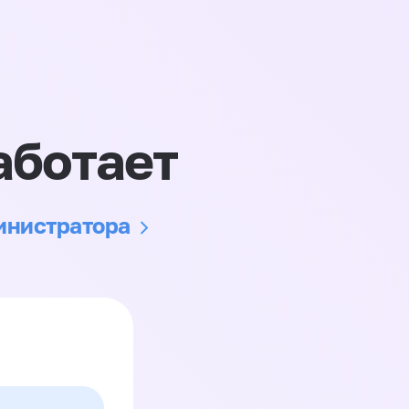
аботает
министратора