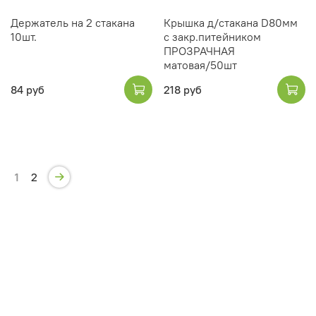
Держатель на 2 стакана
Крышка д/стакана D80мм
10шт.
с закр.питейником
ПРОЗРАЧНАЯ
матовая/50шт
84 руб
218 руб
1
2