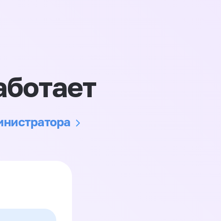
аботает
министратора