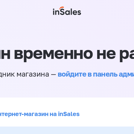
н временно не р
войдите в панель ад
дник магазина —
нтернет-магазин на inSales