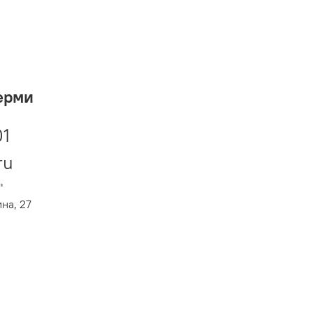
ерми
01
ru
"
ина, 27