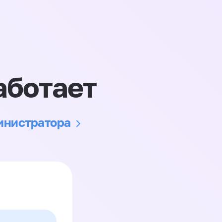
аботает
министратора