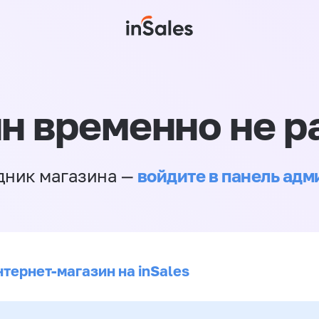
н временно не р
войдите в панель ад
дник магазина —
нтернет-магазин на inSales