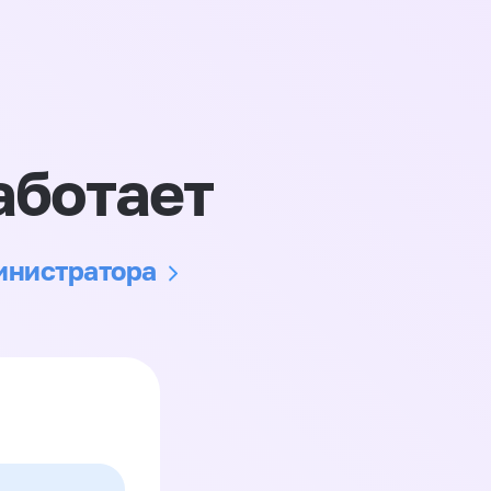
аботает
министратора