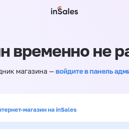
н временно не р
войдите в панель ад
дник магазина —
нтернет-магазин на inSales