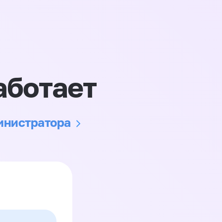
аботает
министратора