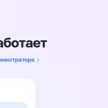
аботает
министратора