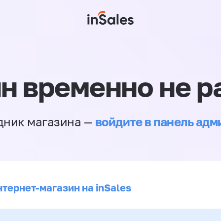
н временно не р
войдите в панель ад
дник магазина —
нтернет-магазин на inSales