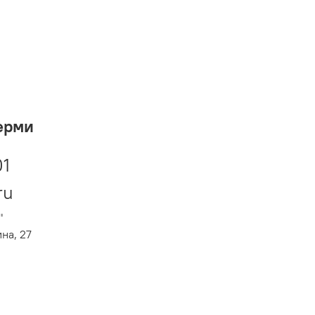
ерми
01
ru
"
ина, 27