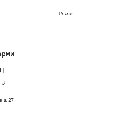
Россия
ерми
01
ru
"
ина, 27