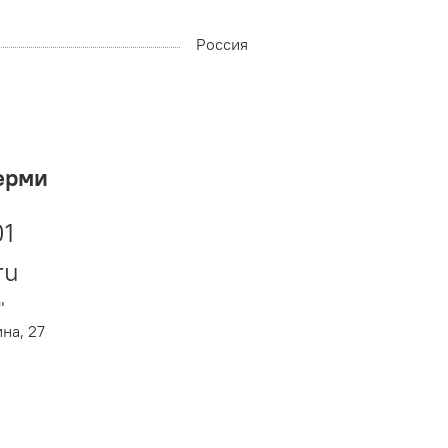
Россия
ерми
01
ru
"
ина, 27