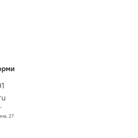
ерми
01
ru
"
ина, 27