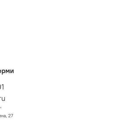
ерми
01
ru
"
ина, 27