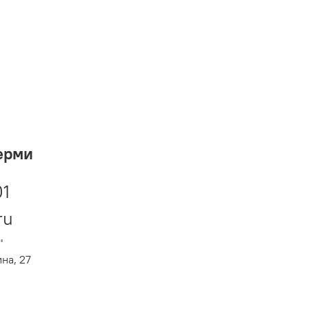
ерми
01
ru
"
ина, 27