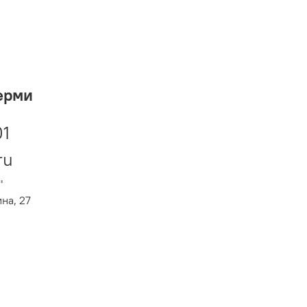
ерми
01
ru
"
ина, 27