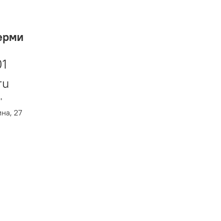
ерми
01
ru
"
ина, 27