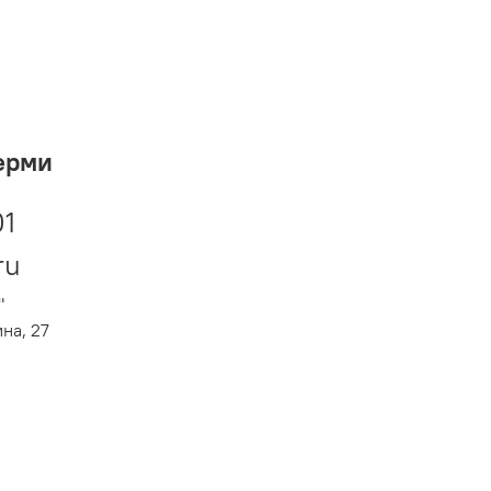
ерми
01
ru
"
ина, 27