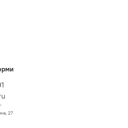
ерми
01
ru
"
ина, 27