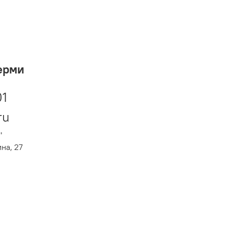
ерми
01
ru
"
ина, 27