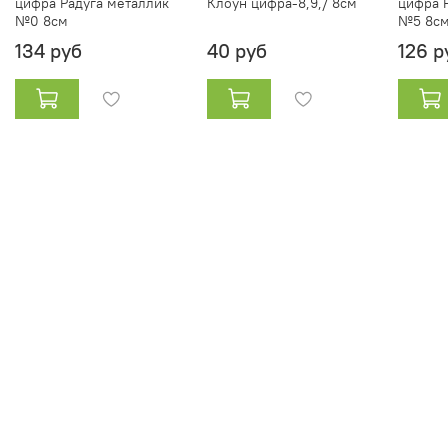
цифра Радуга металлик
Клоун цифра-8,9,/ 8см
цифра 
№0 8см
№5 8с
134 руб
40 руб
126 р