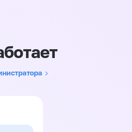
аботает
министратора