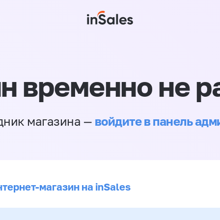
н временно не р
войдите в панель ад
дник магазина —
нтернет-магазин на inSales