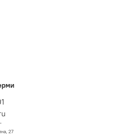
ерми
01
ru
"
ина, 27