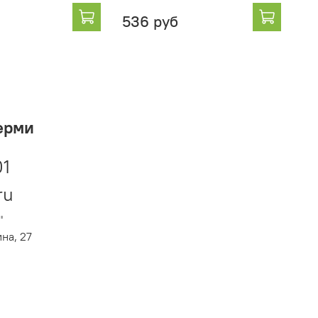
536 руб
44
ерми
01
ru
"
ина, 27