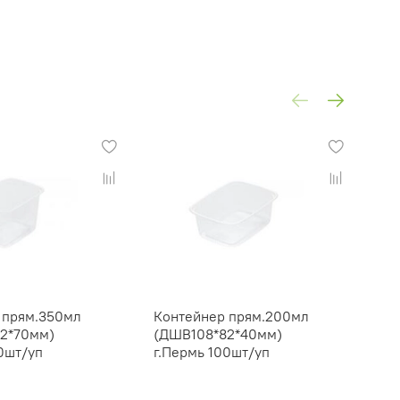
 прям.350мл
Контейнер прям.200мл
Ко
2*70мм)
(ДШВ108*82*40мм)
(Д
0шт/уп
г.Пермь 100шт/уп
г.П