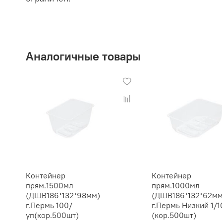
Аналогичные товары
Контейнер
Контейнер
прям.1500мл
прям.1000мл
(ДШВ186*132*98мм)
(ДШВ186*132*62мм
г.Пермь 100/
г.Пермь Низкий 1/
уп(кор.500шт)
(кор.500шт)