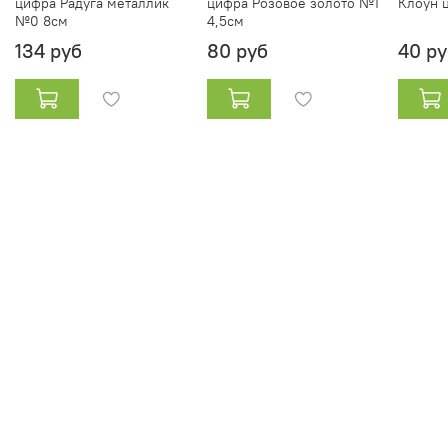
цифра Радуга металлик
цифра Розовое золото №1
Клоун ц
№0 8см
4,5см
134 руб
80 руб
40 ру